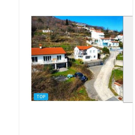
TOP
1
/