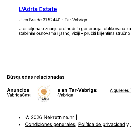
L'Adria Estate
Ulica Brajde 31 52440 - Tar-Vabriga
Utemeljena u znanju prethodnih generacija, oblikovana za 
stabilnim osnovama i jasnoj viziji – pružiti klijentima stru
fokusom na Istarski poluotok. Specijalizirani smo za posredovanje u kupnji i prodaji, analizu tržišta te
savjetovanje usmjereno na isplativost i dugoročni povrat n
nekretninu – već stvarati vrijednost: kroz dom, poslovnu pr
Búsquedas relacionadas
Anuncios inmobiliarios en Tar-Vabriga
:
Alquileres
Vabriga
Casas rústicas Tar-Vabriga
© 2026 Nekretnine.hr |
Condiciones generales
,
Política de privacidad
y