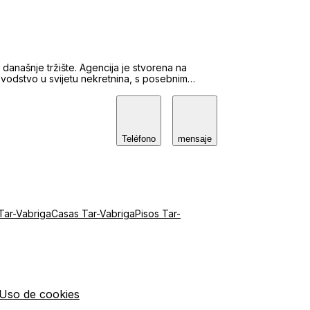
današnje tržište. Agencija je stvorena na
čno vodstvo u svijetu nekretnina, s posebnim
a ulaganje. Naš cilj nije samo pronaći
iliku ili sigurnu imovinu za budućnost.
Teléfono
mensaje
 Tar-Vabriga
Casas Tar-Vabriga
Pisos Tar-
Uso de cookies