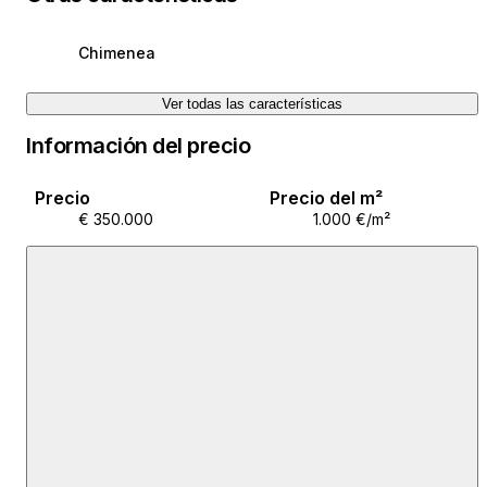
još jedne velike sobe sa druge strane hodnika, dok se
sa strane natkrivene terase nalazi manji aprartman sa
Chimenea
vlastitim ulazom. Ispred te dvorišne kuće nalazi se
velika natkrivena terasa cca 40m2.
Ver todas las características
Na kraju dvorišta nalazi se štagalj 100m2, koji je ujedno
Información del precio
i garaža za dva automobila i šupa pokraj njega.
Vlasništvo uredno, nema tereta.
Precio
Precio del m²
Centar grada, blizina svih sadržaja.
€ 350.000
1.000 €/m²