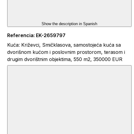
Show the description in
Spanish
Referencia
:
EK-2659797
Kuća: Križevci, Smičklasova, samostojeća kuća sa
dvorišnom kućom i poslovnim prostorom, terasom i
drugim dvorištnim objektima, 550 m2, 350000 EUR
Samostojeća kuća nalazi se u samom centru
Križevaca u Smičiklasovoj ulici. Izgrađena je 1930.
godine, dok je renovirana 2000. godine i 2013. godine.
U nastavku kuće nalazi se garsonjera i poslovni
prostor sa lijeve strane, renoviran 1995. god. (nekada
bila prodavaonica tekstila), dok se sa desne strane
nalazi samostojeća prizemnica u kojoj se nalazi 3-
soban stan i apartman (nekada bila trgovina i lokal).
Glavna, ulična kuća sastoji se od tri etaže:
suterena - 3-sobni stan; 96 m2, kuhinja sa