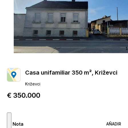
1
Casa unifamiliar 350 m², Križevci
Križevci
€ 350.000
Nota
AÑADIR