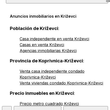
co
Anuncios inmobiliarios en Križevci
Población de Križevci
:
Casa independiente en venta Križevci
Casas en venta Križevci
Agencias inmobiliarias Križevci
Provincia de Koprivnica-Križevci
:
Venta casa independiente condado
Koprivnica-Križevci
Venta viviendas condado Koprivnica-Križevci
Precio inmuebles en Križevci
:
Precio metro cuadrado Križevci