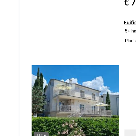
€ 
Edifi
LITE
1
/
32