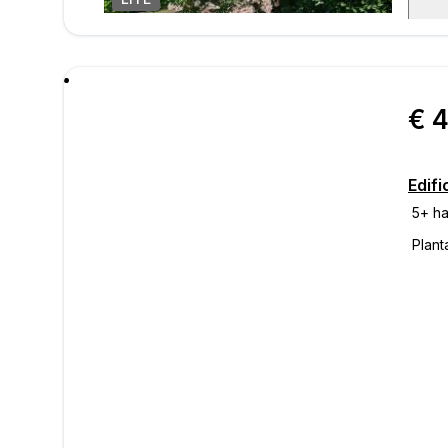
mens
Edifi