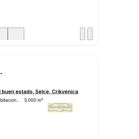
Visitar
aje
.000
l buen estado, Selce, Crikvenica