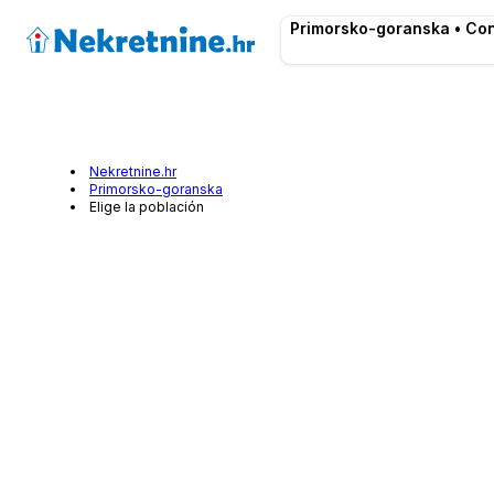
Primorsko-goranska • Co
Nekretnine.hr
Primorsko-goranska
Elige la población