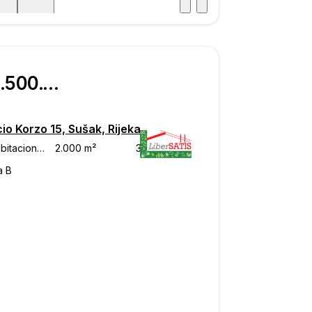
Visitar
aje
€ 4.500.000
cio Korzo 15, Sušak, Rijeka