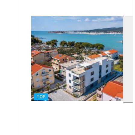
TOP
1
/