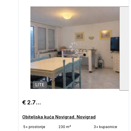
LITE
1
/
€ 2.700/mjesec
Obiteljska kuća Novigrad, Novigrad