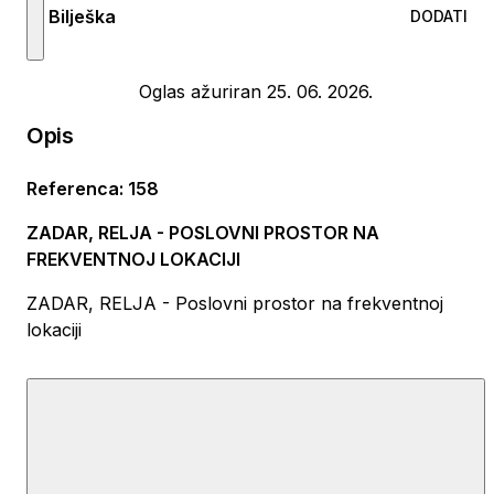
Bilješka
DODATI
Oglas ažuriran 25. 06. 2026.
Opis
Referenca
:
158
ZADAR, RELJA - POSLOVNI PROSTOR NA
FREKVENTNOJ LOKACIJI
ZADAR, RELJA - Poslovni prostor na frekventnoj
lokaciji
Prodaje se poslovni prostor na izuzetno frekventnoj
lokaciji na Relji u Zadru. Prostor površine 36 m2 (cca
8x4,5 m) nalazi se u prizemlju poslovno-stambene
zgrade. Prostor je uređen i klimatiziran, sastoji se od
jedne prostorije podijeljene pregradnim staklom,