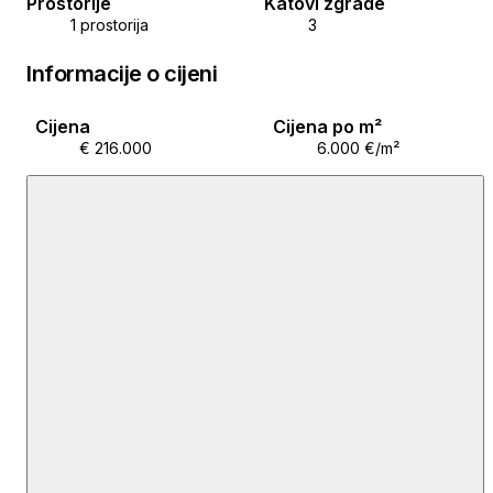
Sara Večeralo
Prostorije
Katovi zgrade
1 prostorija
3
Agent s licencom
Mob: +385 99 284 0404
Informacije o cijeni
Tel: +385 99 864 9125
E-mail: sara@costa-nekretnine.hr
Cijena
Cijena po m²
www.costa-nekretnine.hr
€ 216.000
6.000 €/m²