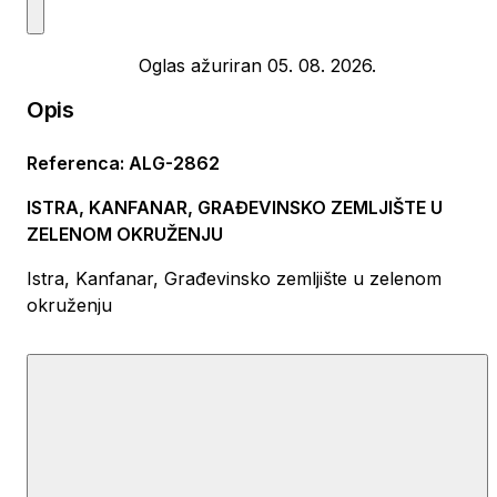
Oglas ažuriran 05. 08. 2026.
Opis
Referenca
:
ALG-2862
ISTRA, KANFANAR, GRAĐEVINSKO ZEMLJIŠTE U
ZELENOM OKRUŽENJU
Istra, Kanfanar, Građevinsko zemljište u zelenom
okruženju
U mirnom selu Dobravci, udaljenom samo 25 km od
Rovinja, smješteno je ovo izvanredno građevinsko
zemljište površine 2,383 m². Dio zemljišta (774 m²)
nalazi se izvan građevinske zone, dok je ostatak
namijenjen stambenoj izgradnji. Ovo zemljište idealno je
za gradnju kuća ili vila, a za početak gradnje potrebna