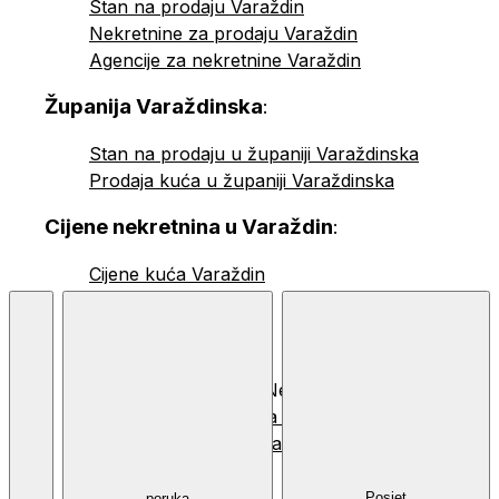
Stan na prodaju Varaždin
Nekretnine za prodaju Varaždin
Agencije za nekretnine Varaždin
Županija Varaždinska
:
Stan na prodaju u županiji Varaždinska
Prodaja kuća u županiji Varaždinska
Cijene nekretnina u Varaždin
:
Cijene kuća Varaždin
© 2026 Nekretnine.hr |
Opći uvjeti
,
Politika privatnosti
i
Korištenje
kolačića
Posjet
poruka