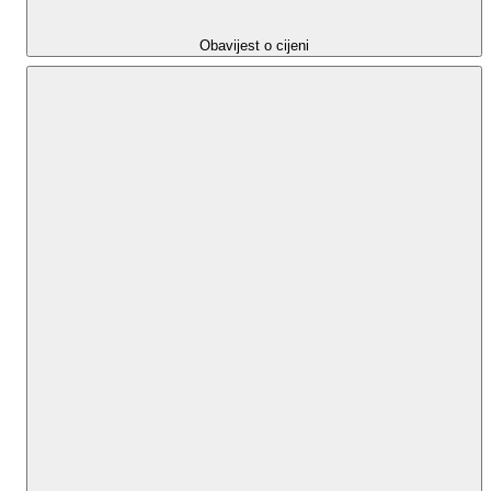
ID CODE: 190
Obavijest o cijeni
Grga Dujmović
Suradnik u procesu obuke
Mob: +385955544388
Tel: 0917671422
E-mail: grga.dujmovic.vasdom@gmail.com
www.vasdom-nekretnine.hr