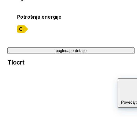
exceptional investment opportunity for buyers seeking
a well-established hospitality asset with significant
long-term growth potential.
Potrošnja energije
For additional information and private
C
viewings:www.nekretnine-krivacic.hr
pogledajte detalje
Tlocrt
Povećajt