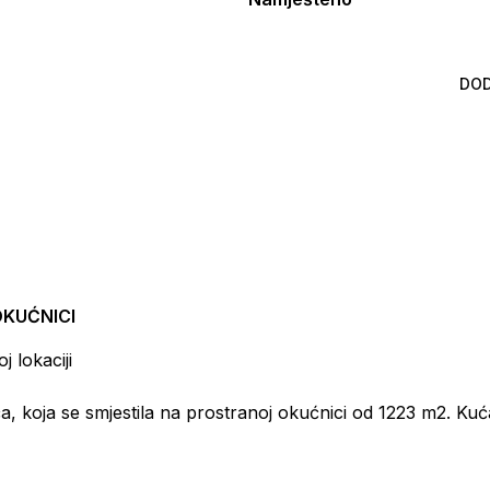
DOD
KUĆNICI
 lokaciji
, koja se smjestila na prostranoj okućnici od 1223 m2. Kuć
. Nekretnina se sastoji od dva stana. Stan u prizemlju ima
vaće sobe, kupaonu te ostavu. Drugi stan, koji je smješten 