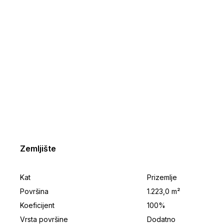
Zemljište
Kat
Prizemlje
Površina
1.223,0 m²
Koeficijent
100%
Vrsta površine
Dodatno