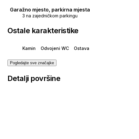
Mob: +385 99 4028 788
Garažno mjesto, parkirna mjesta
Tel: +385 91 556 2470
3 na zajedničkom parkingu
E-mail: toni@sanmartin-realestate.com
www.sanmartin-realestate.com
Ostale karakteristike
Kamin
Odvojeni WC
Ostava
Pogledajte sve značajke
Detalji površine