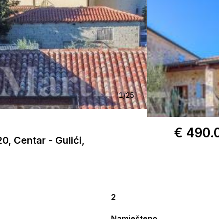
1
/
25
€ 490.
0, Centar - Gulići,
2
Namješteno