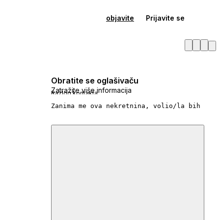
objavite
Prijavite se
Obratite se oglašivaču
Zatražite više informacija
Razlog kontakta