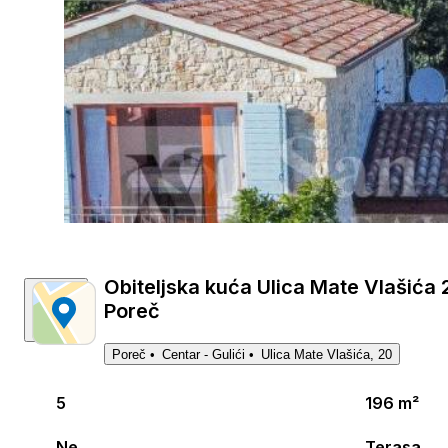
Obiteljska kuća Ulica Mate Vlašića 2
Poreč
Poreč
Centar - Gulići
Ulica Mate Vlašića, 20
5
196 m²
Ne
Terasa