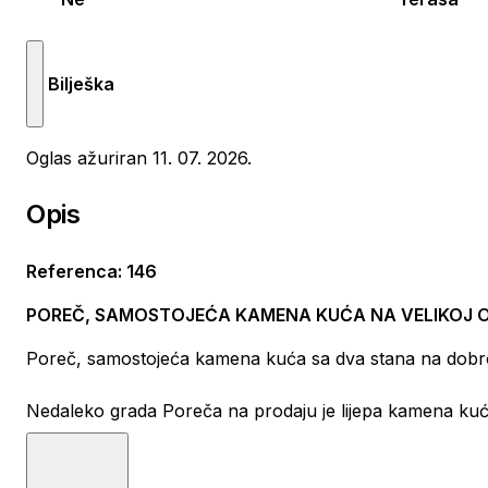
Bilješka
Oglas ažuriran 11. 07. 2026.
Opis
Referenca
:
146
POREČ, SAMOSTOJEĆA KAMENA KUĆA NA VELIKOJ O
Poreč, samostojeća kamena kuća sa dva stana na dobroj
Nedaleko grada Poreča na prodaju je lijepa kamena kuća
prostire na dvije etaže, njena ukupna površina je 196 m2
hodnik, dnevni boravak, kuhinju i blagovaonu, dvije spa