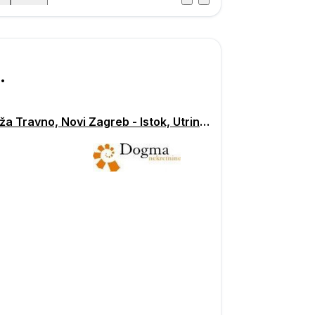
Posjet
ka
000
Garaža Travno, Novi Zagreb - Istok, Utrina – Travno - Sopot, Zagreb