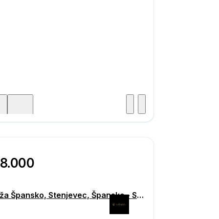
Posjet
ka
38.000
Garaža Špansko, Stenjevec, Špansko - Stenjevec, Zagreb