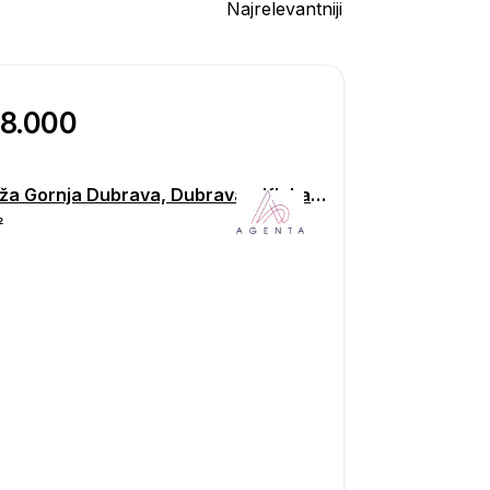
Najrelevantniji
98.000
Garaža Gornja Dubrava, Dubrava – Klaka - Miroševac, Zagreb