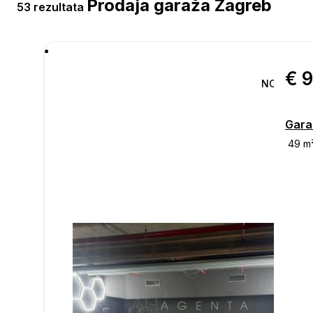
Prodaja garaža Zagreb
53 rezultata
€ 
NOVO