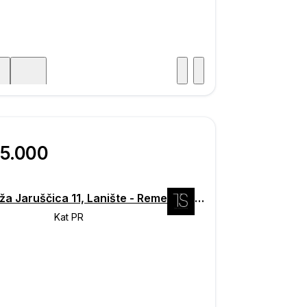
Posjet
ka
55.000
Garaža Jaruščica 11, Lanište - Remetinec, Zagreb