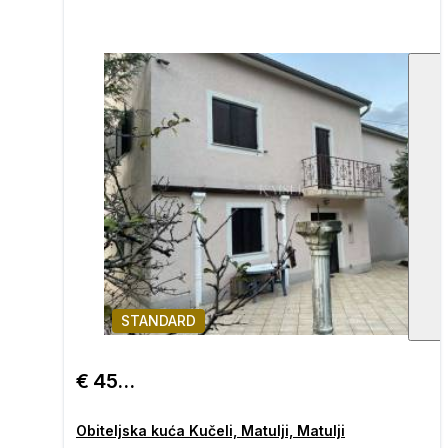
STANDARD
1
/
€ 450.000
Obiteljska kuća Kučeli, Matulji, Matulji