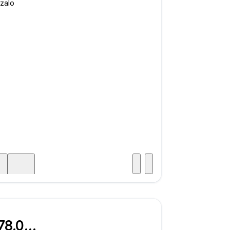
Posjet
ka
€ 178.000