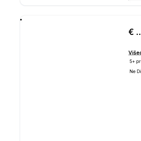
poru
€ 1.380