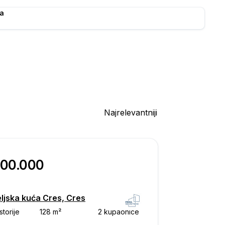
a
Najrelevantniji
300.000
eljska kuća Cres, Cres