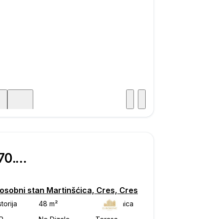
Posjet
ka
€ 170.000
osobni stan Martinšćica, Cres, Cres