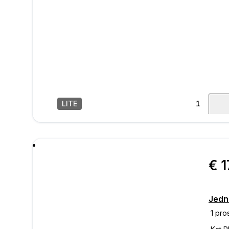
LITE
1
/
13
poru
Jedn