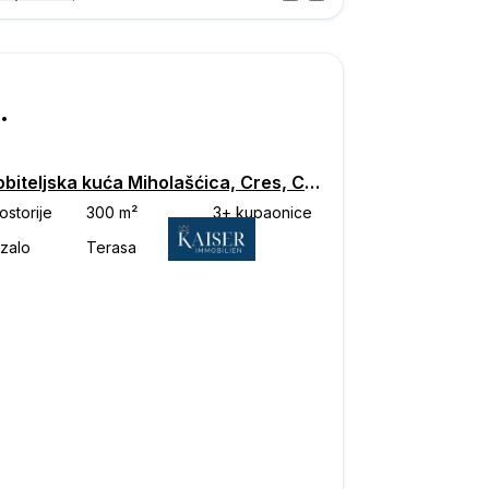
Posjet
ka
.000
Višeobiteljska kuća Miholašćica, Cres, Cres