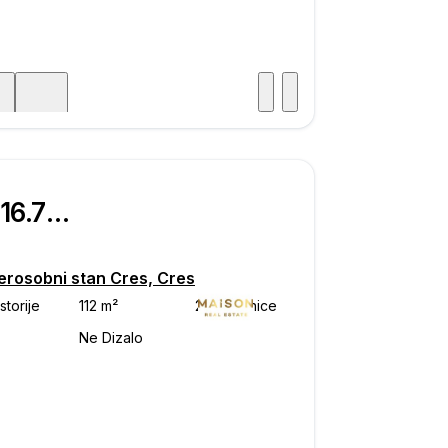
Posjet
ka
€ 416.700
erosobni stan Cres, Cres