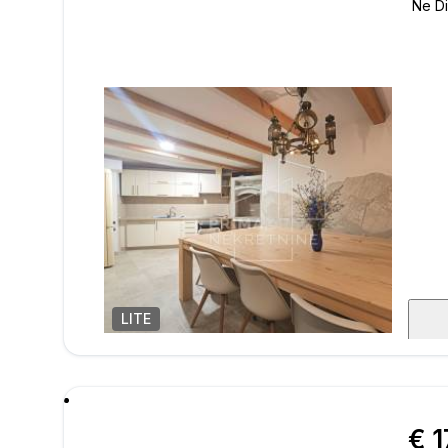
LITE
1
/
7
poru