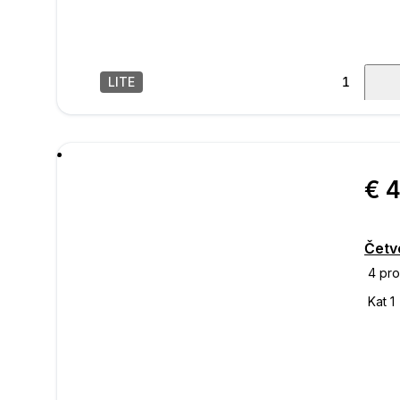
LITE
1
/
53
poru
Četv