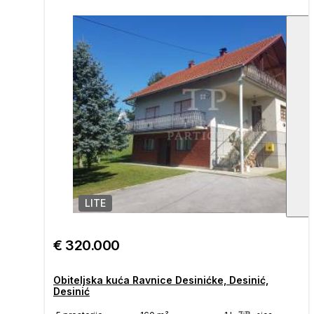
LITE
1
/
€ 320.000
Obiteljska kuća Ravnice Desinićke, Desinić,
Desinić