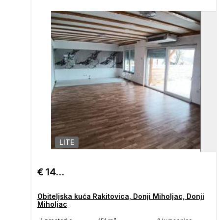
LITE
1
/
€ 149.500
Obiteljska kuća Rakitovica, Donji Miholjac, Donji
Miholjac