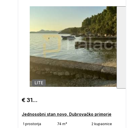
LITE
1
/
€ 315.250
Jednosobni stan novo, Dubrovačko primorje