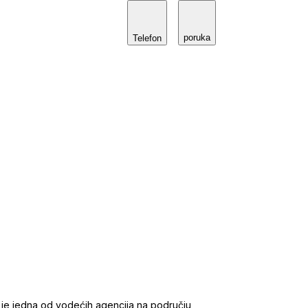
poruka
Telefon
 je jedna od vodećih agencija na području