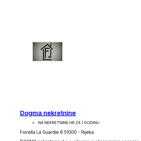
nekretnine, okoliša, čišćenje, košnja, domarski radovi itd.
Dogma nekretnine
NA NEKRETNINE.HR ZA 1 GODINU
Fiorella La Guardie 6 51000 - Rijeka