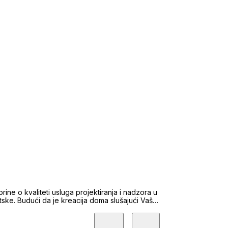
panije, Jadrana i ostalih dijelova Hrvatske.
dovoljava Vaše uvjete, mi ćemo je pronaći za
e informacije koje su Vam potrebne za ostvarenje
LJSTVO KUPCA – POVJERENJE PRODAVATELJA
brine o kvaliteti usluga projektiranja i nadzora u
tske. Budući da je kreacija doma slušajući Vaše
i, uz osnovnu djelatnost uveli smo i prodaju
ti kvalitetne usluge, već i stvoriti dugoročne
ponosom ističemo da nas