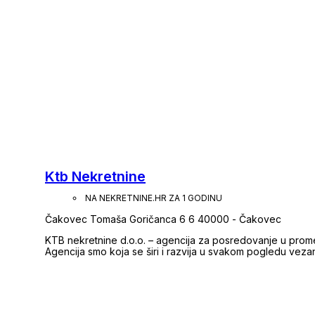
Ktb Nekretnine
NA NEKRETNINE.HR ZA 1 GODINU
Čakovec Tomaša Goričanca 6 6 40000 - Čakovec
KTB nekretnine d.o.o. – agencija za posredovanje u prom
Agencija smo koja se širi i razvija u svakom pogledu veza
svojih početaka 2004. godine. Posjedujemo licencu agenta u posredovanju nekretninama koji je upisan u
Imenik agenata. Agencija je upisana u Registar posredni
upisani u Popis agencija potpisnica Pravila poslovanja p
stručnost i profesionalnost. Velik broj zadovoljnih klijenat
obavljanju svih poslova. U našoj ponudi možete pronaći velik broj kuća, stanova, poslovnih prostora,