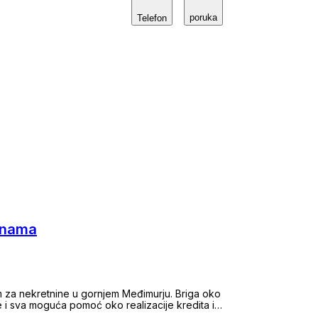
o koristiti najnovije tehnologije i tržišne
poruka
će rješenje. Bilo da ste u potrazi za savršenim
Telefon
etninu, s nama možete biti sigurni da ćete dobiti
orak procesa. Naša posvećenost detaljima i briga
rnost i bezbrižnost. Vaše povjerenje nam je na
ašom agencijom bude bez stresa i potpuno
retninu - nalazite svoj dom.
ninama
 za nekretnine u gornjem Međimurju. Briga oko
 i sva moguća pomoć oko realizacije kredita ili