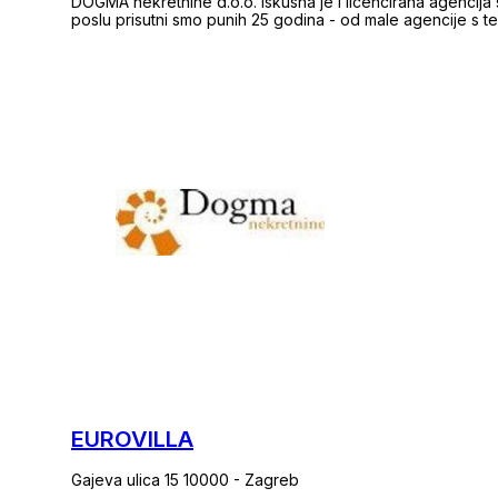
DOGMA nekretnine d.o.o. iskusna je i licencirana agencija
poslu prisutni smo punih 25 godina - od male agencije s 
trudom izrasli smo u trgovačko društvo u sklopu kojeg dj
razdoblju, svojim radom i odnosom prema klijentima i posl
goranskoj županiji te vodeća u Hrvatskoj. Agencija trenutno posluje na sljedećim lokacijama: sjedište u
Rijeci, F. la Guardie 6; poslovnica u sklopu Tower centra R
Opatiji, Maršala Tita 112/2; poslovnica u Krku, Šetalište Svetog Bernardina 6c; poslovnica u Crikvenici,
Frankopanska 29; dvije poslovnice u Puli, Anticova 5 i Trg S
Slobode 3; poslovnica u Umagu, Tribje 10; dvije poslovnic
poslovnica u Splitu, Domovinskog rata 52; poslovnica u Šib
Varaždinu, Jalkovečka 5. Naši timovi stoje Vam na raspolaganju na 
PROFESIONALNOST Naši educirani i licencirani agenti (org
prezentacije nekretnine pa sve do trenutka primopredaje 
radom, profesionalnošću i poznavanjem tržišta čine sve kako
PRAVNA SIGURNOST Dogmu pravno prati odvjetnički ured u 
pravne savjete i obavljaju pravne poslove vezane uz ku
nekretnine jamči svim klijentima sigurnost u procesu kupo
EUROVILLA
Gajeva ulica 15 10000 - Zagreb