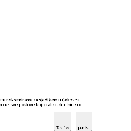
etu nekretninama sa sjedištem u Čakovcu.
no uz sve poslove koji prate nekretnine od
ka kod Hrvatske gospodarske komore, te smo
od rednim brojem 292-05, što osigurava našu
a dokazuje naš trud, ljubaznost i korektnost u
poruka
Telefon