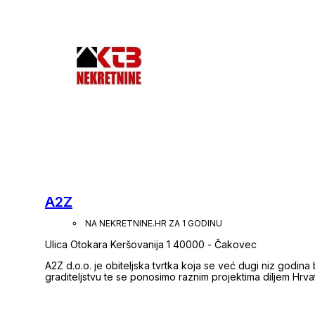
vikend-kuća, te zemljišta sa područja cijele Međimurske žu
Ukoliko na našoj ponudi ne pronađete nekretninu koja za
Vas. Pozivamo Vas da nam se obratite s punim povjerenjem. Pružit ćemo Vam svaku pomoć, savjete i
usluge u pogledu pravnih pitanja, financiranja i sve ostal
Vaših želja i ciljeva. Naš prioritet: ZADOVO
A2Z
NA NEKRETNINE.HR ZA 1 GODINU
Ulica Otokara Keršovanija 1 40000 - Čakovec
A2Z d.o.o. je obiteljska tvrtka koja se već dugi niz godina 
graditeljstvu te se ponosimo raznim projektima diljem Hrva
želje i potrebe ono čemu smo se cijelo desetljeće posvetil
nekretnina. Kao obiteljski biznis, naš je cilj ne samo ponudi
odnose s našim klijentima temeljene na povjerenju, poštovanju i iskrenosti. S 