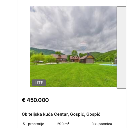
LITE
1
/
€ 450.000
Obiteljska kuća Centar, Gospić, Gospić