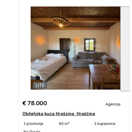
LITE
1
/
€ 78.000
Agencija
Obiteljska kuća Hrašćina, Hraščina