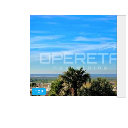
TOP
1
/