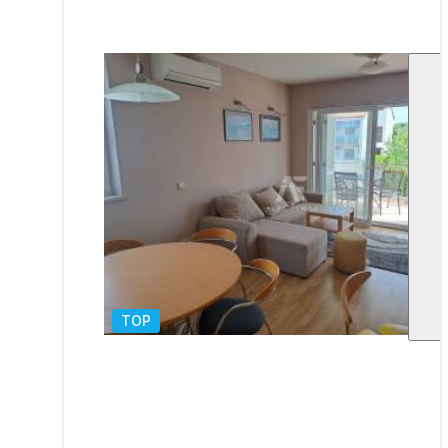
TOP
1
/