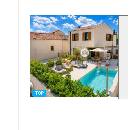
TOP
1
/