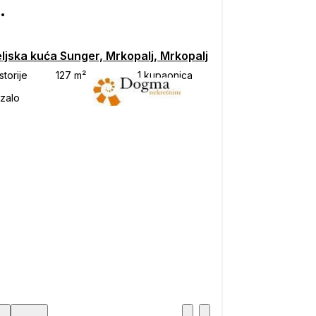
000
ljska kuća Sunger, Mrkopalj, Mrkopalj