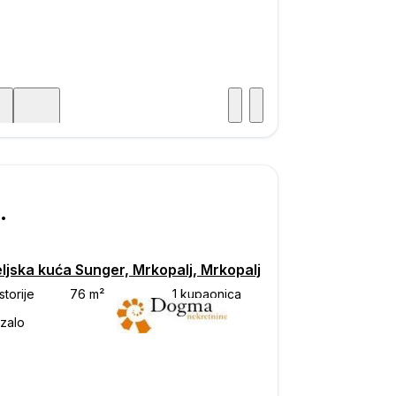
Posjet
ka
000
ljska kuća Sunger, Mrkopalj, Mrkopalj