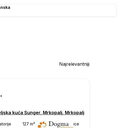
anska
Najrelevantniji
000
ljska kuća Sunger, Mrkopalj, Mrkopalj