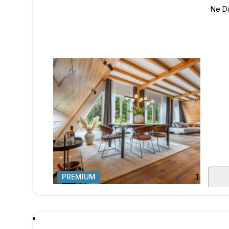
PREMIUM
1
/
46
poru