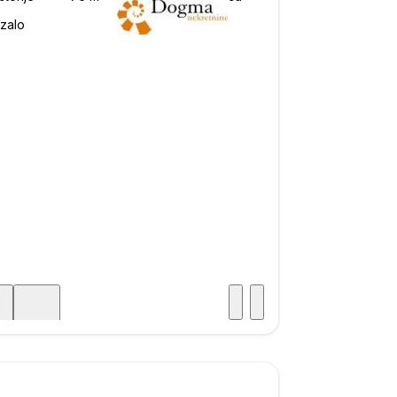
Posjet
ka