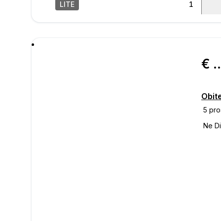
LITE
1
/
19
poru
€ 385.
Obite