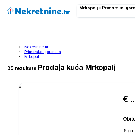
Mrkopalj • Primorsko-gor
Nekretnine.hr
Primorsko-goranska
Mrkopalj
Prodaja kuća Mrkopalj
85 rezultata
€ 385.
Obite