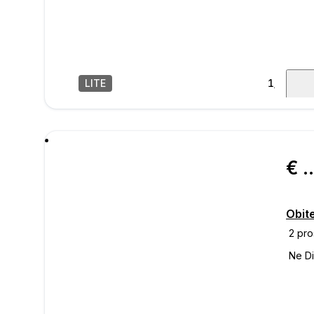
LITE
1
/
46
poru
€ 285.
Obite