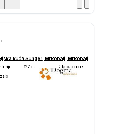
Posjet
ka
000
ljska kuća Sunger, Mrkopalj, Mrkopalj