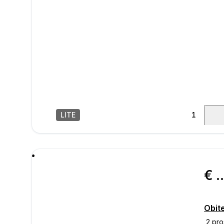
LITE
1
/
18
poru
€ 285.
Obite