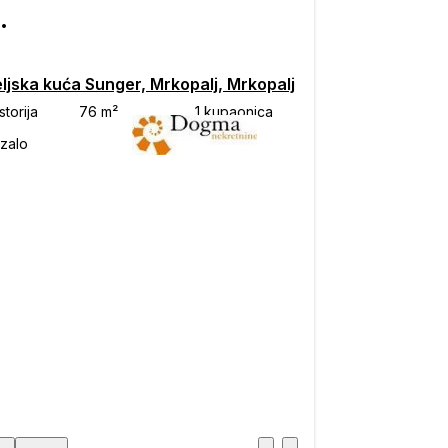
000
ljska kuća Sunger, Mrkopalj, Mrkopalj