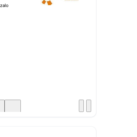
Posjet
ka