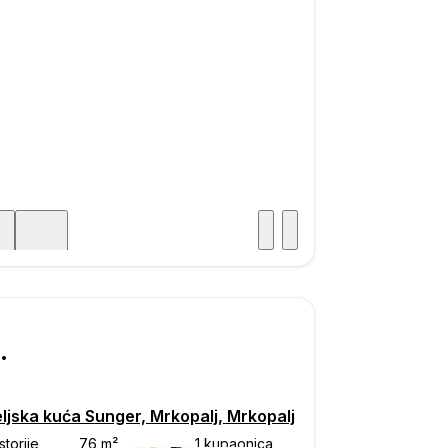
Posjet
ka
000
ljska kuća Sunger, Mrkopalj, Mrkopalj