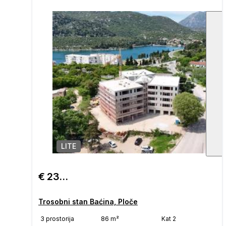
LITE
€ 238.425
Trosobni stan Baćina, Ploče