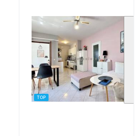
TOP
1
/