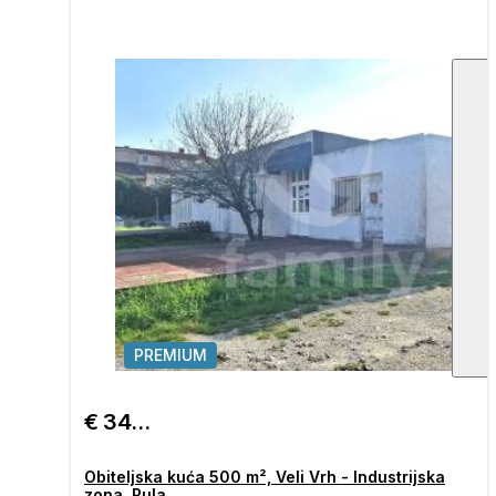
PREMIUM
1
/
€ 349.000
Obiteljska kuća 500 m², Veli Vrh - Industrijska
zona, Pula