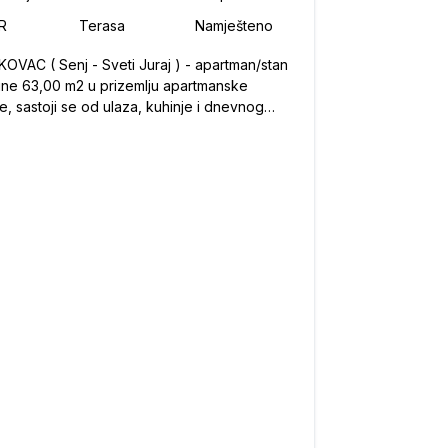
KOVAC ( Senj - Sveti Juraj ) - apartman/stan
ine 63,00 m2 u prizemlju apartmanske
, sastoji se od ulaza, kuhinje i dnevnog
ka, hodnika, spavaće sobe i kupatila s wc-
 ostave i velike terase ( pola natkrivena a
nenatkrivena ) s direktnim pogledom na more
d ) ispred terase parkirno mjesto P3 ( jedno
a najvnećih ) te dovedena električna
ja za priključak za punjače za električne
obile 11A. Sve namješteno i odmah useljivo,
imu za hlađenje, dimnjak za loženje na drva ili
e tako da je osigurana mogućnost
godišnjeg boravka. PVC stola