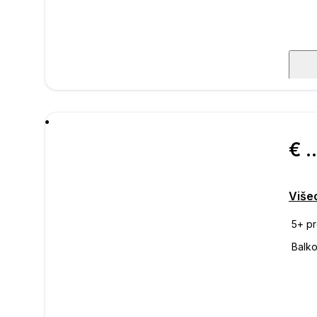
poru
€ 650.
Višeo