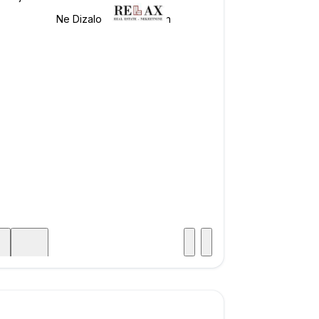
Posjet
ka