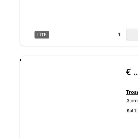
LITE
1
/
18
poru
€ 250.
Troso