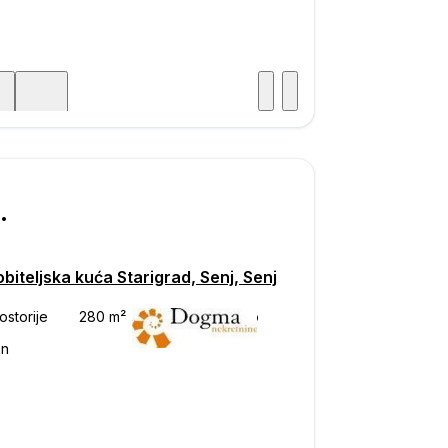
Posjet
ka
000
biteljska kuća Starigrad, Senj, Senj