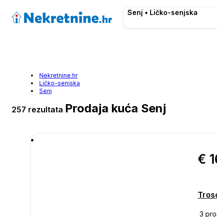
Senj • Ličko-senjska
Nekretnine.hr
Ličko-senjska
Senj
Prodaja kuća Senj
257 rezultata
€ 
Troso