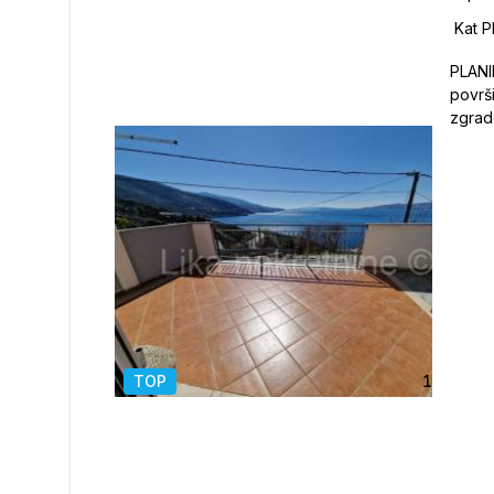
PLANI
površ
zgrade
borav
om, te
pola 
( 1.re
od dv
energi
autom
ima kl
pelet
cjelo
TOP
1
/
19