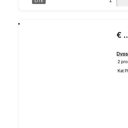
LITE
1
/
24
poru
€ 199.
Dvos