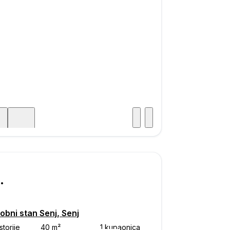
Posjet
ka
000
obni stan Senj, Senj