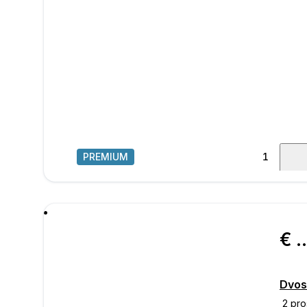
PREMIUM
1
/
15
poru
€ 175.
Dvos