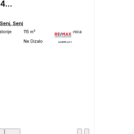
€ 240.000
Senj, Senj