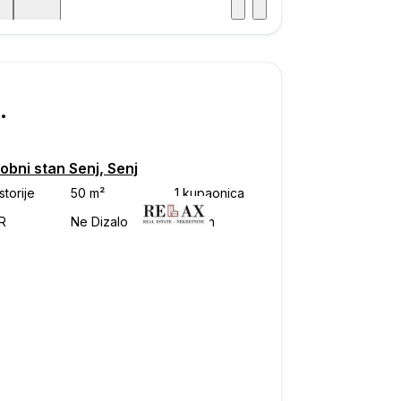
Posjet
ka
000
obni stan Senj, Senj