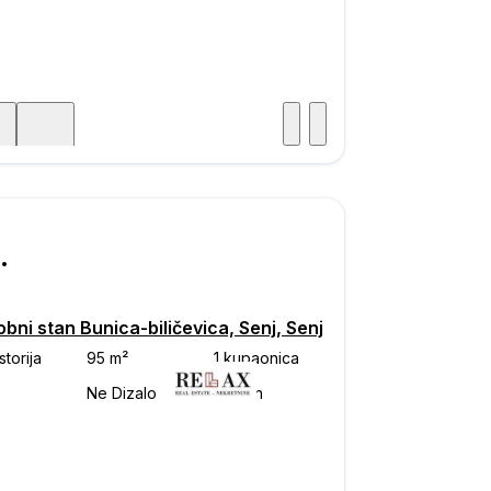
Posjet
ka
000
bni stan Bunica-biličevica, Senj, Senj