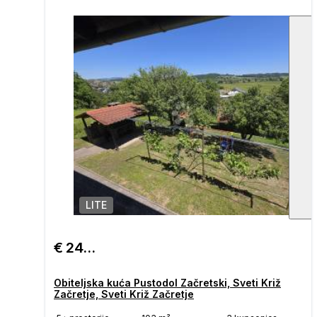
LITE
1
/
€ 240.900
Obiteljska kuća Pustodol Začretski, Sveti Križ
Začretje, Sveti Križ Začretje