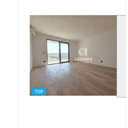
TOP
1
/