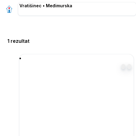
Vratišinec • Međimurska
1 rezultat