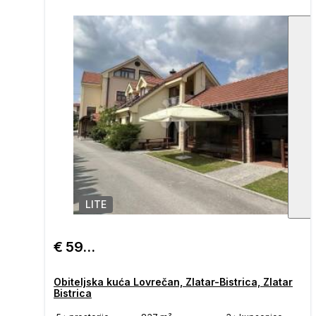
LITE
1
/
€ 599.000
Obiteljska kuća Lovrečan, Zlatar-Bistrica, Zlatar
Bistrica