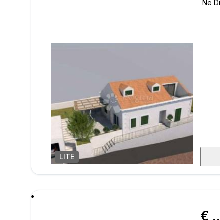
LITE
1
/
9
poru
€ 450.