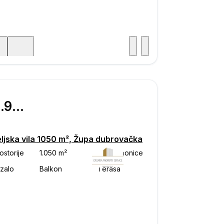
Posjet
ka
€ 2.950.000
eljska vila 1050 m², Župa dubrovačka