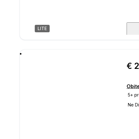
LITE
1
/
9
poru
Obit