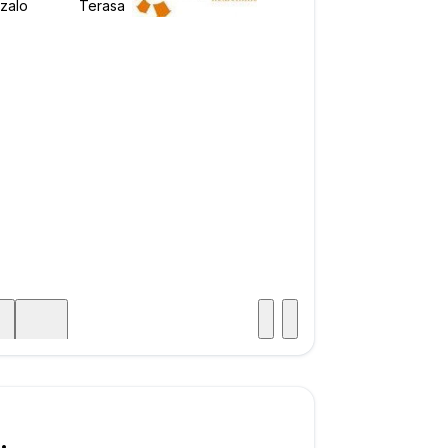
Posjet
ka
000