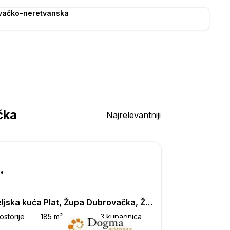
vačko-neretvanska
čka
Najrelevantniji
000
Obiteljska kuća Plat, Župa Dubrovačka, Župa dubrovačka