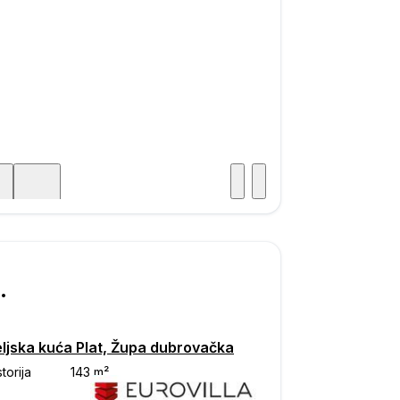
Posjet
ka
000
eljska kuća Plat, Župa dubrovačka