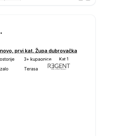
Posjet
ka
000
 novo, prvi kat, Župa dubrovačka