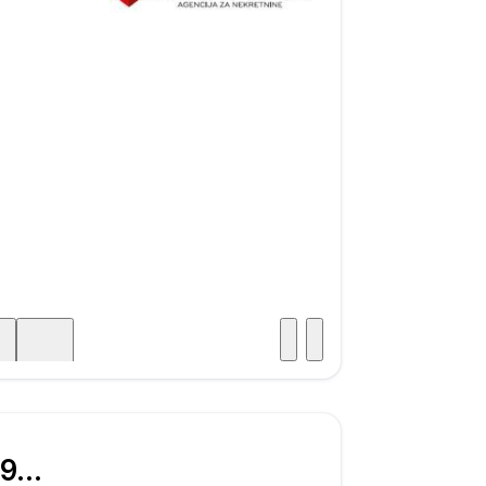
Posjet
ka
€ 399.000