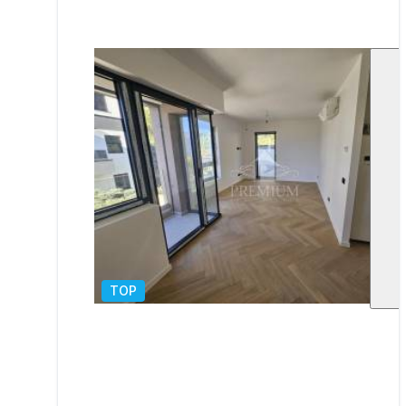
TOP
1
/