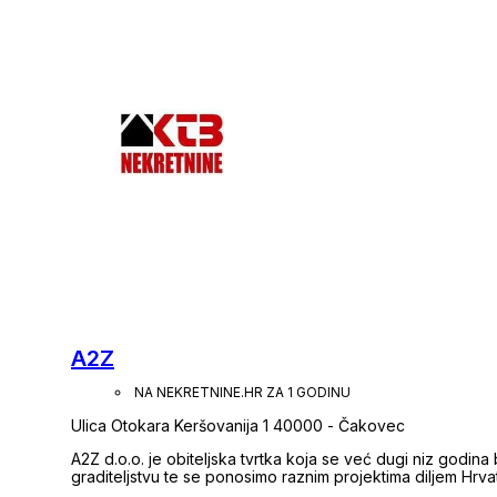
stručnost i profesionalnost. Velik broj zadovoljnih klijenat
obavljanju svih poslova. U našoj ponudi možete pronaći velik broj kuća, stanova, poslovnih prostora,
vikend-kuća, te zemljišta sa područja cijele Međimurske žu
Ukoliko na našoj ponudi ne pronađete nekretninu koja za
Vas. Pozivamo Vas da nam se obratite s punim povjerenjem. Pružit ćemo Vam svaku pomoć, savjete i
usluge u pogledu pravnih pitanja, financiranja i sve ostal
Vaših želja i ciljeva. Naš prioritet: ZADOVO
A2Z
NA NEKRETNINE.HR ZA 1 GODINU
Ulica Otokara Keršovanija 1 40000 - Čakovec
A2Z d.o.o. je obiteljska tvrtka koja se već dugi niz godina 
graditeljstvu te se ponosimo raznim projektima diljem Hrva
želje i potrebe ono čemu smo se cijelo desetljeće posvetil