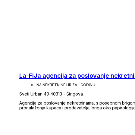
La-FiJa agencija za poslovanje nekret
NA NEKRETNINE.HR ZA 1 GODINU
Sveti Urban 49 40313 - Štrigova
Agencija za poslovanje nekretninama, s posebnom brigom
pronalaženja kupaca i prodavatelja; briga oko papirologije
pomoć u rješavanju papirologije i dozvola; prema posebnom dogovoru s vlasnikom i briga za održavanje
nekretnine, okoliša, čišćenje, košnja, domarski radovi itd.