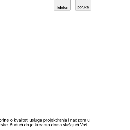
a dokazuje naš trud, ljubaznost i korektnost u
poruka
Telefon
panije, Jadrana i ostalih dijelova Hrvatske.
dovoljava Vaše uvjete, mi ćemo je pronaći za
e informacije koje su Vam potrebne za ostvarenje
LJSTVO KUPCA – POVJERENJE PRODAVATELJA
brine o kvaliteti usluga projektiranja i nadzora u
tske. Budući da je kreacija doma slušajući Vaše
i, uz osnovnu djelatnost uveli smo i prodaju