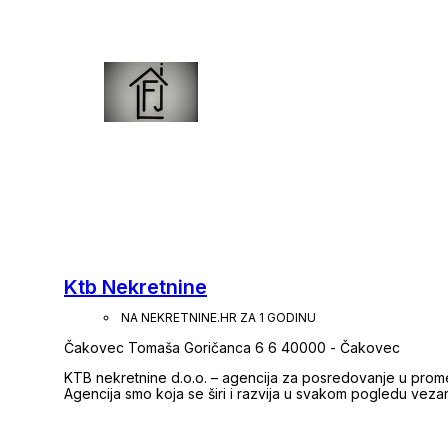
Ktb Nekretnine
NA NEKRETNINE.HR ZA 1 GODINU
Čakovec Tomaša Goričanca 6 6 40000 - Čakovec
KTB nekretnine d.o.o. – agencija za posredovanje u prom
Agencija smo koja se širi i razvija u svakom pogledu veza
svojih početaka 2004. godine. Posjedujemo licencu agenta u posredovanju nekretninama koji je upisan u
Imenik agenata. Agencija je upisana u Registar posredni
upisani u Popis agencija potpisnica Pravila poslovanja p