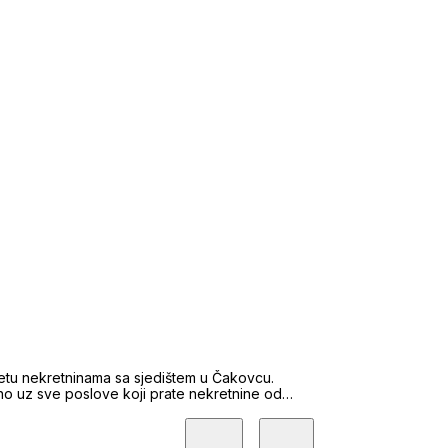
etu nekretninama sa sjedištem u Čakovcu.
no uz sve poslove koji prate nekretnine od
ka kod Hrvatske gospodarske komore, te smo
od rednim brojem 292-05, što osigurava našu