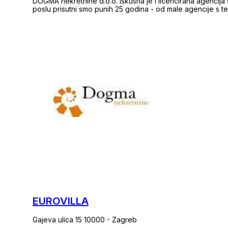
DOGMA nekretnine d.o.o. iskusna je i licencirana agencija
poslu prisutni smo punih 25 godina - od male agencije s 
trudom izrasli smo u trgovačko društvo u sklopu kojeg dj
razdoblju, svojim radom i odnosom prema klijentima i posl
goranskoj županiji te vodeća u Hrvatskoj. Agencija trenutno posluje na sljedećim lokacijama: sjedište u
Rijeci, F. la Guardie 6; poslovnica u sklopu Tower centra R
Opatiji, Maršala Tita 112/2; poslovnica u Krku, Šetalište Svetog Bernardina 6c; poslovnica u Crikvenici,
Frankopanska 29; dvije poslovnice u Puli, Anticova 5 i Trg S
Slobode 3; poslovnica u Umagu, Tribje 10; dvije poslovnic
poslovnica u Splitu, Domovinskog rata 52; poslovnica u Šib
Varaždinu, Jalkovečka 5. Naši timovi stoje Vam na raspolaganju na 
PROFESIONALNOST Naši educirani i licencirani agenti (org
prezentacije nekretnine pa sve do trenutka primopredaje 
radom, profesionalnošću i poznavanjem tržišta čine sve kako
PRAVNA SIGURNOST Dogmu pravno prati odvjetnički ured u 
pravne savjete i obavljaju pravne poslove vezane uz ku
nekretnine jamči svim klijentima sigurnost u procesu kupo
EUROVILLA
Gajeva ulica 15 10000 - Zagreb