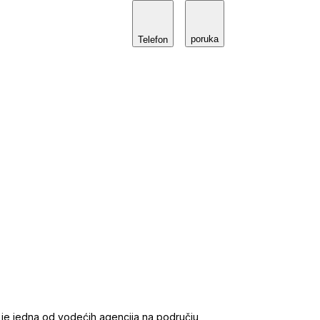
poruka
Telefon
 je jedna od vodećih agencija na području