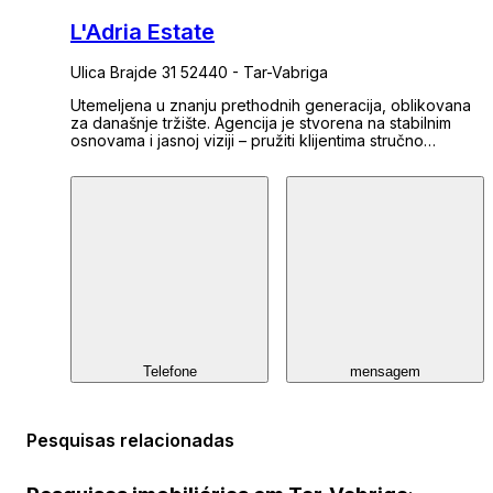
L'Adria Estate
Ulica Brajde 31 52440 - Tar-Vabriga
Utemeljena u znanju prethodnih generacija, oblikovana
za današnje tržište. Agencija je stvorena na stabilnim
osnovama i jasnoj viziji – pružiti klijentima stručno
vodstvo u svijetu nekretnina, s posebnim fokusom na
Istarski poluotok. Specijalizirani smo za posredovanje u
kupnji i prodaji, analizu tržišta te savjetovanje usmjereno
na isplativost i dugoročni povrat na ulaganje. Naš cilj nije
samo pronaći nekretninu – već stvarati vrijednost: kroz
dom, poslovnu priliku ili sigurnu imovinu za budućnost.
Telefone
mensagem
Pesquisas relacionadas