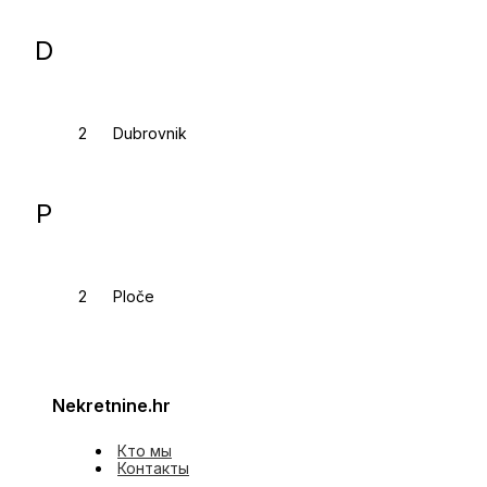
D
Dubrovnik
P
Ploče
Nekretnine.hr
Кто мы
Контакты