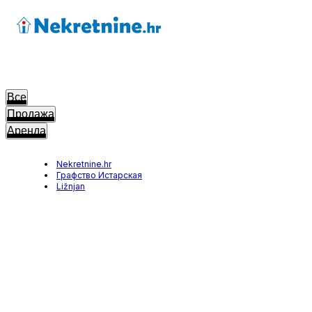
Все
Продажа
Аренда
Nekretnine.hr
Графство Истарская
Ližnjan