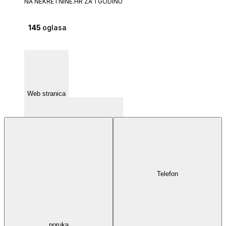
NA NEKRETNINE.HR ZA 1 GODINU
145
oglasa
Web stranica
Telefon
Osječka ulica 28 51000 - Rijeka
poruka