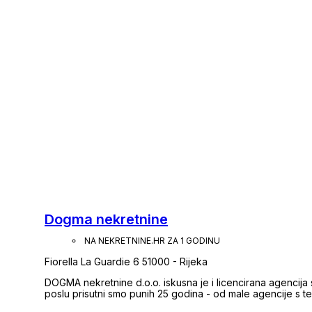
Dogma nekretnine
NA NEKRETNINE.HR ZA 1 GODINU
Fiorella La Guardie 6 51000 - Rijeka
DOGMA nekretnine d.o.o. iskusna je i licencirana agencija
poslu prisutni smo punih 25 godina - od male agencije s 
trudom izrasli smo u trgovačko društvo u sklopu kojeg dj