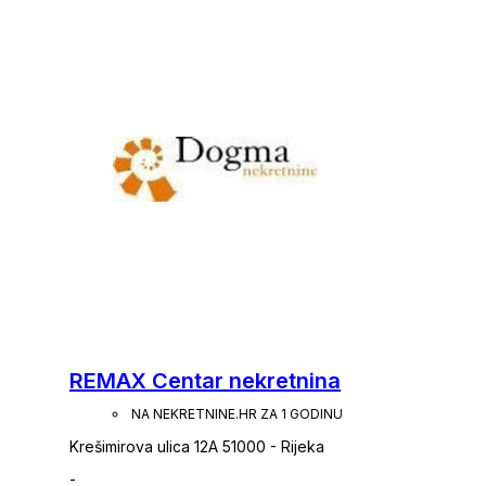
razdoblju, svojim radom i odnosom prema klijentima i posl
goranskoj županiji te vodeća u Hrvatskoj. Agencija trenutno posluje na sljedećim lokacijama: sjedište u
Rijeci, F. la Guardie 6; poslovnica u sklopu Tower centra R
Opatiji, Maršala Tita 112/2; poslovnica u Krku, Šetalište Svetog Bernardina 6c; poslovnica u Crikvenici,
Frankopanska 29; dvije poslovnice u Puli, Anticova 5 i Trg S
Slobode 3; poslovnica u Umagu, Tribje 10; dvije poslovnic
poslovnica u Splitu, Domovinskog rata 52; poslovnica u Šib
Varaždinu, Jalkovečka 5. Naši timovi stoje Vam na raspolaganju na 
PROFESIONALNOST Naši educirani i licencirani agenti (org
prezentacije nekretnine pa sve do trenutka primopredaje 
radom, profesionalnošću i poznavanjem tržišta čine sve kako
PRAVNA SIGURNOST Dogmu pravno prati odvjetnički ured u 
pravne savjete i obavljaju pravne poslove vezane uz ku
nekretnine jamči svim klijentima sigurnost u procesu kupo
REMAX Centar nekretnina
NA NEKRETNINE.HR ZA 1 GODINU
Krešimirova ulica 12A 51000 - Rijeka
-