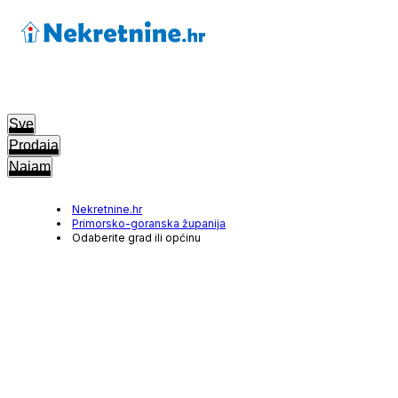
Sve
Prodaja
Najam
Nekretnine.hr
Primorsko-goranska županija
Odaberite grad ili općinu