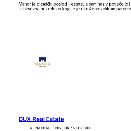
Manor je plemićki posjed - estate, a sam naziv potječe još 
ili luksuzna nekretnina koja je je okružena velikom parcelom. Ključna nekretnina na posjedu bi
građena s jednom svrhom - da traje. To daje karakter brandu -
Manor, koji predstavlja svojevrsnu utvrdu, ostavlja i dojam povjerenja i zaš
brend, imali smo jasnu viziju u kojem smjeru ćemo razvijati
tim. Sigurnost, povjerenje i znanje naš je strateški triptih, 
kao boje postojanosti i znanja krase naš logo, kao i 200 
Manorova koncepta su ljudi, stručnjaci različitih područja z
način obrade informacije kod mlađih te uljuđenu komunikaciju
zajednička strast koju žive: nekretnine. Bilo da kupujete, pro
stručnjaka pomoći će vam ostvariti vaše želje i otvoriti v
DUX Real Estate
NA NEKRETNINE.HR ZA 1 GODINU