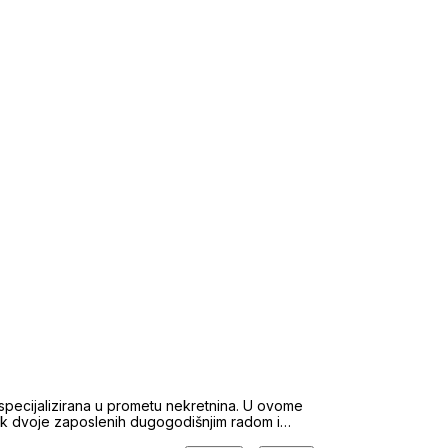
 specijalizirana u prometu nekretnina. U ovome
tek dvoje zaposlenih dugogodišnjim radom i
eluje gotovo 170 agenata za nekretnine. U tom