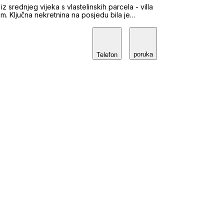
iz srednjeg vijeka s vlastelinskih parcela - villa
la je
 onaj koji stoji čvrsto, koji je stabilan.
tite. Kada smo stvarali naš
 svoju ideju te kojim osobnostima graditi svoj
a odabir boja također nije slučajan. Zlatna i plava
poruka
m2 prostora u Adamićevoj 36. U središtu
Telefon
nanja. Spojili smo najbolje od svakoga: brzinu i
, kulturu i iskustvo starijih. Svima im je
dajete, iznajmljujete ili investirate, naš tim
rata novoga doma.