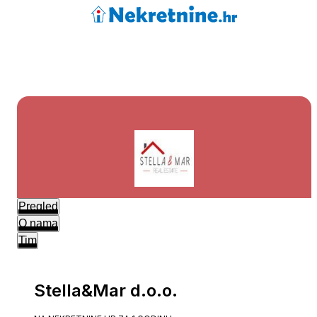
Pregled
O nama
Tim
Stella&Mar d.o.o.