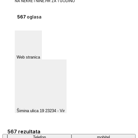
NA NEKRETNINE.HR ZA 1 GODINU
567
oglasa
Web stranica
Šimina ulica 19 23234 - Vir
567 rezultata
Telefon
mobitel