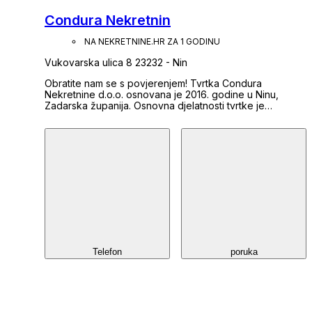
Condura Nekretnin
NA NEKRETNINE.HR ZA 1 GODINU
Vukovarska ulica 8 23232 - Nin
Obratite nam se s povjerenjem! Tvrtka Condura
Nekretnine d.o.o. osnovana je 2016. godine u Ninu,
Zadarska županija. Osnovna djelatnosti tvrtke je
posredovanje u prometu nekretninama. Cilj nam je našim
cijenjenim klijentima pružiti kvalitetnu uslugu i biti
pouzdan partner za svakog tko prodaje ili kupuje
nekretninu. Obavljamo sve radnje vezane uz
kupoprodaju nekretnina: pregled i fotografiranje
nekretnine; tržišna procjena vrijednosti nekretnine;
prezentacije i oglašavanje; primopredaja i upis prava
vlasništva u zemljišnim knjigama. Poslujemo u skladu s
Zakonom o posredovanju u prometu nekretnina,
posjedujemo rješenje Ministarstva gospodarstva i
upisani smo u Registar posrednika pri Hrvatskoj
gospodarskoj komori. U svakom trenutku stojimo na vam
na raspolaganju za savjetovanje, bilo da je riječ o kupcu
Telefon
poruka
ili prodavatelju nekretnine. Obratite nam se s
povjerenjem! Condura Nekretnine Team