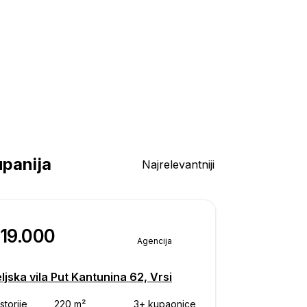
upanija
Najrelevantniji
819.000
Agencija
ljska vila Put Kantunina 62, Vrsi