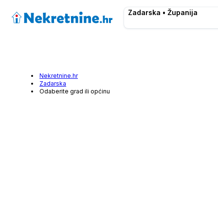
Zadarska • Županija
Nekretnine.hr
Zadarska
Odaberite grad ili općinu