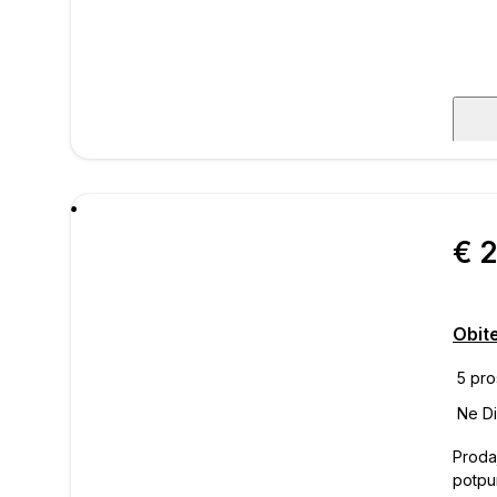
poru
€ 
Proda
potpu