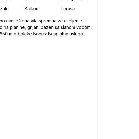
no namještena vila spremna za useljenje –
d na planine, grijani bazen sa slanom vodom,
od plaže Bonus: Besplatna usluga
 tijekom cijele 2026. godine! Na prodaju je
na i elegantna vila ukupne stambene
ne 220 m², smještena u mirnom dijelu naselja,
650 metara od mora. Kuća je potpuno
štena i spremna za bezbrižno useljenje.
ena je i dobila uporabnu dozvolu 2023.
je: Prostrani
i boravak povezan s kuhinjom i
nicom (open space) Spavaća soba WC
Hodnik Tehnička prostorija / spremište – s pose