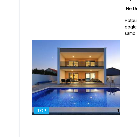
Potpu
pogle
samo 650 m 
čišćenja
moder
površi
samo 
namje
Završ
godine. Raspored prostorija Prizeml
dnevn
blagovao
TOP
1
/
11