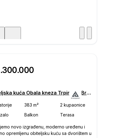
Posjet
ka
2.300.000
Obiteljska kuća Obala kneza Trpimira, Brodarica - Višnjik, Zadar
jemo novo izgrađenu, moderno uređenu i
no opremljenu obiteljsku kuću sa dvorištem u