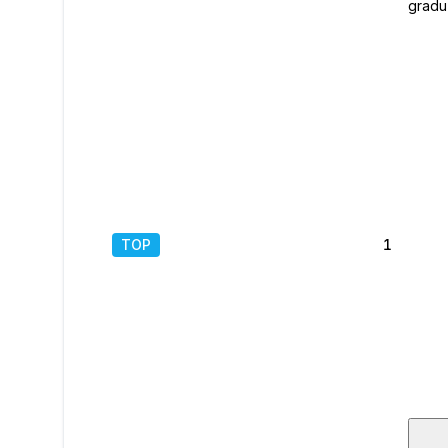
gradu
redu 
metara
obale
Arhite
bezvr
se sa
Presu
remek 
jedins
prosto
TOP
1
/
39