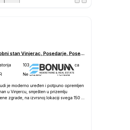
Posjet
ka
0
Trosobni stan Vinjerac, Posedarje, Posedarje
udi je moderno uređen i potpuno opremljen
an u Vinjercu, smješten u prizemlju
ene zgrade, na izvrsnoj lokaciji svega 150 m
ra i plaže. Apartman je idealan za odmor,
ički najam ili mirno cjelogodišnje stanovanje.
se sastoji od hodnika, kuhinje, dnevnog
ka s blagovaonicom, kupaonice, dvije
će sobe i lođe, ukupne korisne površine