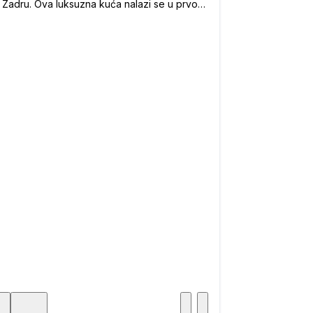
 Zadru. Ova luksuzna kuća nalazi se u prvom
do mora, odnosno izgrađena je samo 10
 od najljepšeg i najluksuznijeg dijela urbane
 grada Zadra, Brodarica na Boriku.
ktonskom uredu je cilj bio osmisliti
emensku, modrenu kuću za odmor, koja će
vršeno uklopiti u postojeće okruženje.
dni čimbenik u dizajnu ovog arhitektonskog
djela bila je neposredna blizina mora i
tvena atmosfera koju ova lokacija nudi. Sve
rije, dnevni boravci, kupaonice i ter