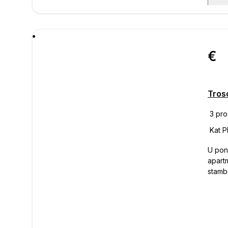
poru
€ 425.00
U pon
apartm
stamb
od mo
turist
Stan 
borav
spava