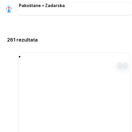
Pakoštane • Zadarska
261 rezultata