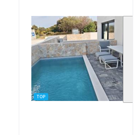
TOP
1
/