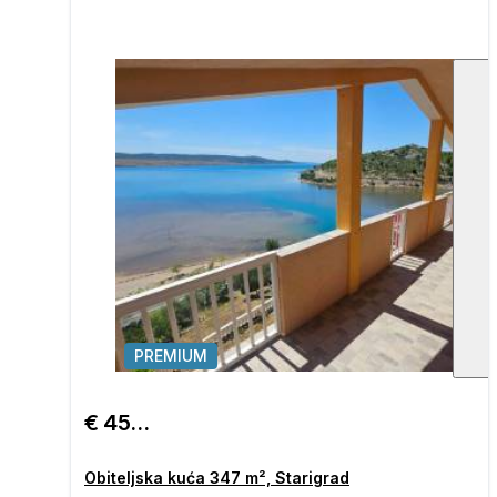
PREMIUM
1
/
€ 450.000
Obiteljska kuća 347 m², Starigrad