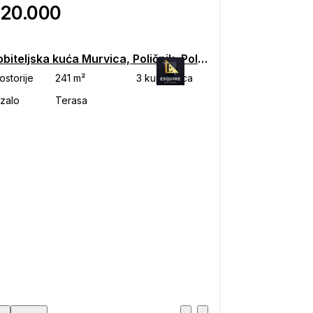
620.000
Višeobiteljska kuća Murvica, Poličnik, Poličnik