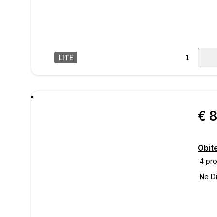
LITE
1
/
21
poru
Obite