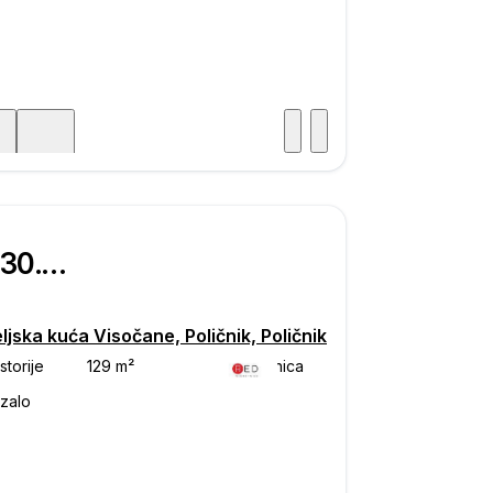
Posjet
ka
€ 830.000
ljska kuća Visočane, Poličnik, Poličnik