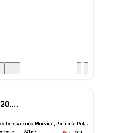
Posjet
ka
€ 620.000
Višeobiteljska kuća Murvica, Poličnik, Poličnik