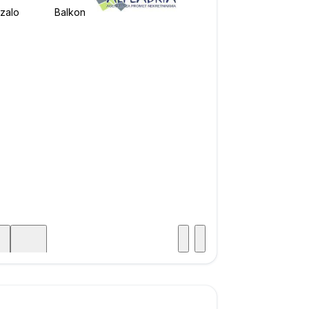
Posjet
ka