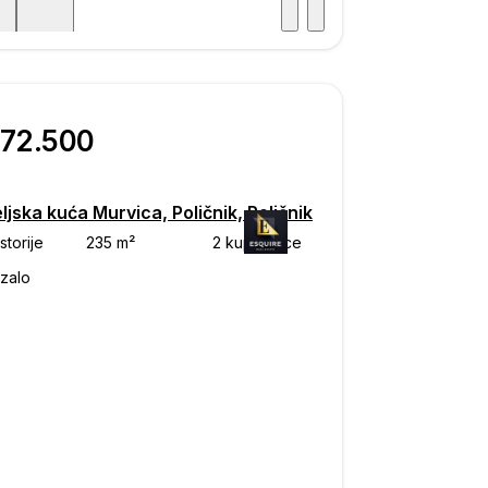
Posjet
ka
772.500
ljska kuća Murvica, Poličnik, Poličnik