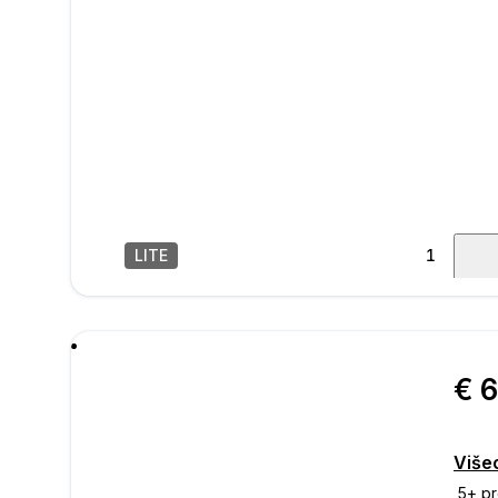
LITE
1
/
19
poru