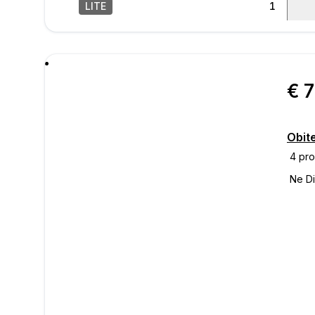
LITE
1
/
38
poru
€ 
Obite