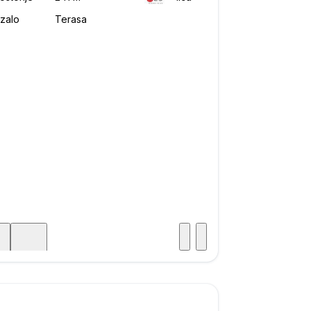
Posjet
ka