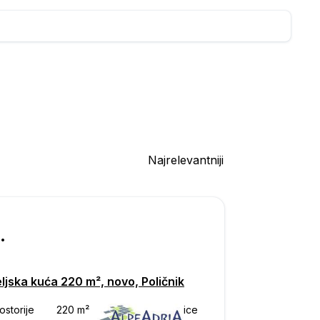
Najrelevantniji
000
ljska kuća 220 m², novo, Poličnik