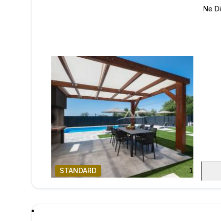
STANDARD
1
/
26
poru