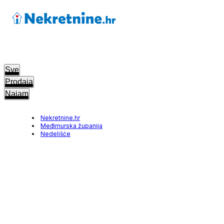
Sve
Prodaja
Najam
Nekretnine.hr
Međimurska županija
Nedelišće