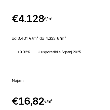
€
4.128
€/
m²
od 3.401 €/m² do 4.333 €/m²
+9.32%
U usporedbi s Srpanj 2025
Najam
€
16,82
€/
m²