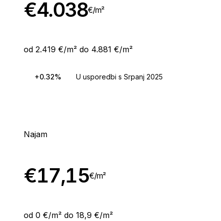
€
4.038
€/
m²
od 2.419 €/m² do 4.881 €/m²
+0.32%
U usporedbi s Srpanj 2025
Najam
€
17,15
€/
m²
od 0 €/m² do 18,9 €/m²